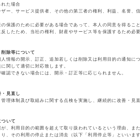
られた場合
ーザー、サービス提供者、その他の第三者の権利、利益、名誉、
産の保護のために必要がある場合であって、本人の同意を得るこ
に反したため、当社の権利、財産やサービス等を保護するため必
・削除等について
個人情報の開示、訂正、追加若しくは削除又は利用目的の通知に
談に関して適切に対応致します。
が確認できない場合には、開示・訂正等に応じられません。
善・見直し
、管理体制及び取組みに関する点検を実施し、継続的に改善・見
について
報が、利用目的の範囲を超えて取り扱われているという理由、ま
より、その利用の停止または消去（以下「利用停止等」といいま