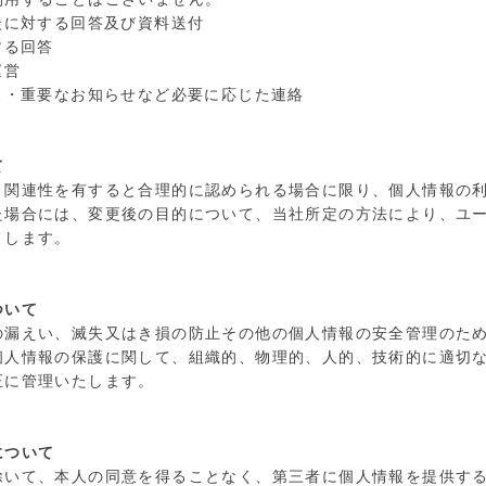
談に対する回答及び資料送付
する回答
運営
ス・重要なお知らせなど必要に応じた連絡
て
と関連性を有すると合理的に認められる場合に限り、個人情報の
た場合には、変更後の目的について、当社所定の方法により、ユ
とします。
ついて
の漏えい、滅失又はき損の防止その他の個人情報の安全管理のた
個人情報の保護に関して、組織的、物理的、人的、技術的に適切
正に管理いたします。
について
除いて、本人の同意を得ることなく、第三者に個人情報を提供す